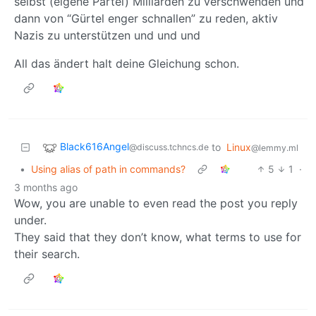
selbst (eigene Partei) Milliarden zu verschwenden und
dann von “Gürtel enger schnallen” zu reden, aktiv
Nazis zu unterstützen und und und
All das ändert halt deine Gleichung schon.
Black616Angel
to
Linux
@discuss.tchncs.de
@lemmy.ml
•
Using alias of path in commands?
5
1
·
3 months ago
Wow, you are unable to even read the post you reply
under.
They said that they don’t know, what terms to use for
their search.